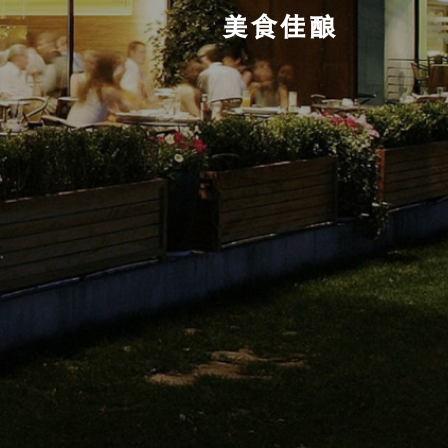
蛙
美食佳酿